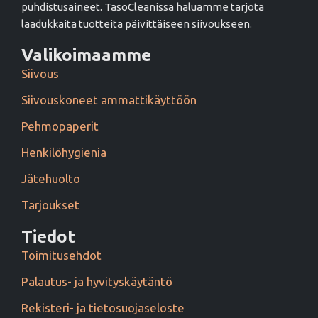
puhdistusaineet. TasoCleanissa haluamme tarjota
laadukkaita tuotteita päivittäiseen siivoukseen.
Valikoimaamme
Siivous
Siivouskoneet ammattikäyttöön
Pehmopaperit
Henkilöhygienia
Jätehuolto
Tarjoukset
Tiedot
Toimitusehdot
Palautus- ja hyvityskäytäntö
Rekisteri- ja tietosuojaseloste