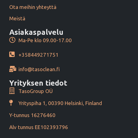
Ota meihin yhteyttä
Meistä
Asiakaspalvelu
Ma-Pe klo 09.00-17.00
+358449271751
info@tasoclean.fi
Yrityksen tiedot
TasoGroup OÜ
Yrityspiha 1, 00390 Helsinki, Finland
Y-tunnus 16276460
Alv tunnus EE102393796