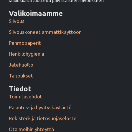
laadukkaita tuotteita päivittäiseen siivoukseen.
Valikoimaamme
Siivous
Siivouskoneet ammattikäyttöön
Pehmopaperit
Henkilöhygienia
Jätehuolto
Tarjoukset
Tiedot
Toimitusehdot
Palautus- ja hyvityskäytäntö
Rekisteri- ja tietosuojaseloste
Ota meihin yhteyttä