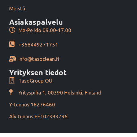
Meistä
Asiakaspalvelu
Ma-Pe klo 09.00-17.00
+358449271751
info@tasoclean.fi
Yrityksen tiedot
TasoGroup OÜ
Yrityspiha 1, 00390 Helsinki, Finland
Y-tunnus 16276460
Alv tunnus EE102393796