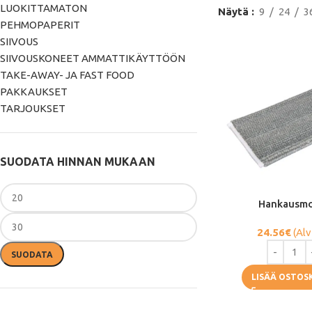
LUOKITTAMATON
Näytä
9
24
3
PEHMOPAPERIT
SIIVOUS
SIIVOUSKONEET AMMATTIKÄYTTÖÖN
TAKE-AWAY- JA FAST FOOD
PAKKAUKSET
TARJOUKSET
SUODATA HINNAN MUKAAN
Hankausm
24.56
€
(Alv
SUODATA
LISÄÄ OSTOS