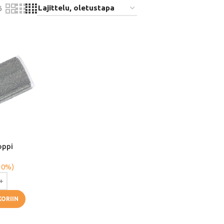
6
oppi
 0%)
KORIIN