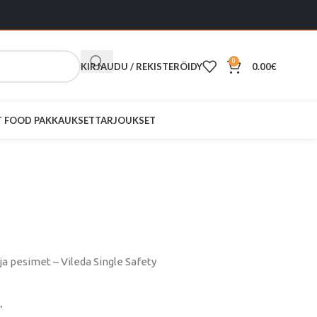
0
KIRJAUDU / REKISTERÖIDY
0.00
€
ST FOOD PAKKAUKSET
TARJOUKSET
ausmoppi
ys
 pesimet – Vileda Single Safety
”