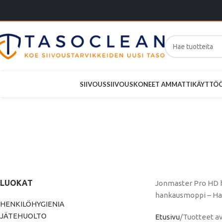
SIIVOUS
SIIVOUSKONEET AMMATTIKÄYTTÖ
Jonmaster
25c
LUOKAT
Jonmaster Pro HD h
hankausmoppi – Ha
HENKILÖHYGIENIA
JÄTEHUOLTO
Etusivu
Tuotteet a