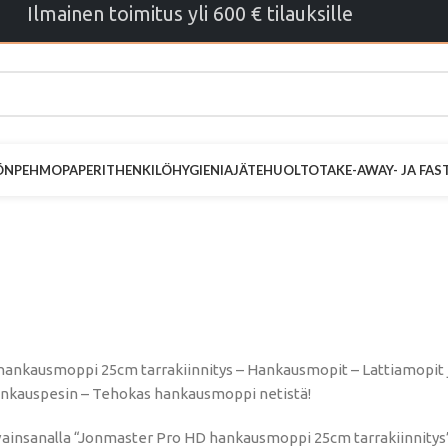
Ilmainen toimitus yli 600 € tilauksille
ÖN
PEHMOPAPERIT
HENKILÖHYGIENIA
JÄTEHUOLTO
TAKE-AWAY- JA FA
 Pro HD hank
m tarrakiinnit
ankausmoppi 25cm tarrakiinnitys – Hankausmopit – Lattiamopit ja
nkauspesin – Tehokas hankausmoppi netistä!
vainsanalla “Jonmaster Pro HD hankausmoppi 25cm tarrakiinnitys