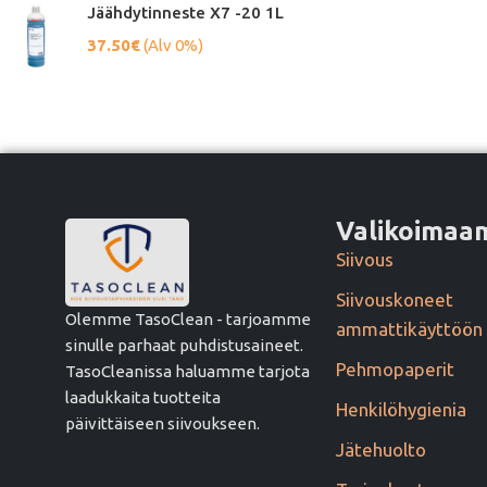
Jäähdytinneste X7 -20 1L
37.50
€
(Alv 0%)
Valikoima
Siivous
Siivouskoneet
Olemme TasoClean - tarjoamme
ammattikäyttöön
sinulle parhaat puhdistusaineet.
Pehmopaperit
TasoCleanissa haluamme tarjota
laadukkaita tuotteita
Henkilöhygienia
päivittäiseen siivoukseen.
Jätehuolto