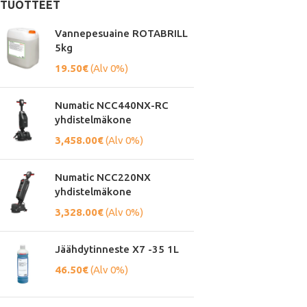
TUOTTEET
Vannepesuaine ROTABRILL
5kg
19.50
€
(Alv 0%)
Numatic NCC440NX-RC
yhdistelmäkone
3,458.00
€
(Alv 0%)
Numatic NCC220NX
yhdistelmäkone
3,328.00
€
(Alv 0%)
Jäähdytinneste X7 -35 1L
46.50
€
(Alv 0%)