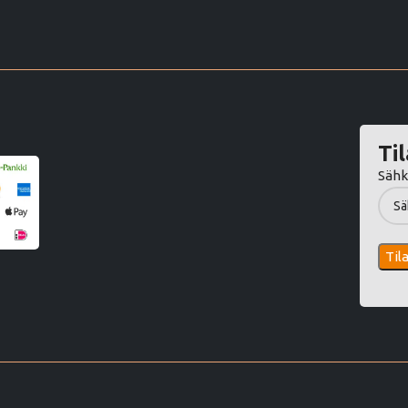
Til
Sähk