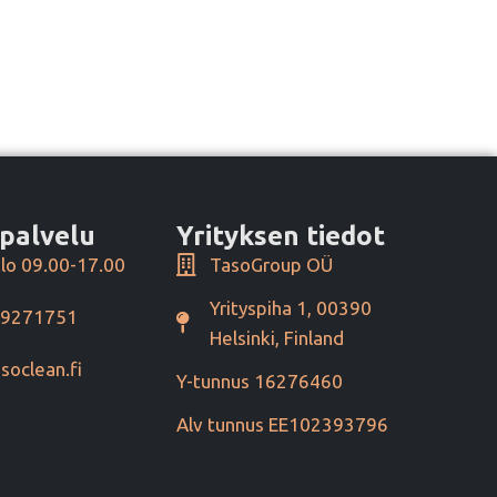
palvelu
Yrityksen tiedot
lo 09.00-17.00
TasoGroup OÜ
Yrityspiha 1, 00390
49271751
Helsinki, Finland
soclean.fi
Y-tunnus 16276460
Alv tunnus EE102393796