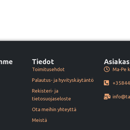
amme
Tiedot
Asiakas
Toimitusehdot
Ma-Pe k
Palautus- ja hyvityskäytäntö
+3584
Rekisteri- ja
info@ta
tietosuojaseloste
Ota meihin yhteyttä
Meistä