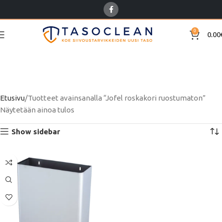
0
0.00
Jofel roskakori
ruostumaton
Etusivu
Tuotteet avainsanalla “Jofel roskakori ruostumaton”
Näytetään ainoa tulos
Show sidebar