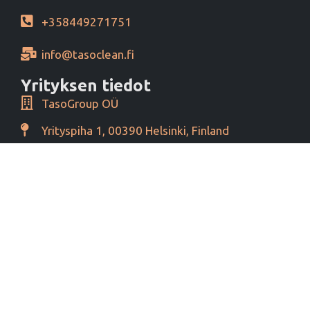
+358449271751
info@tasoclean.fi
Yrityksen tiedot
TasoGroup OÜ
Yrityspiha 1, 00390 Helsinki, Finland
Y-tunnus 16276460
Alv tunnus EE102393796
Maksutavat