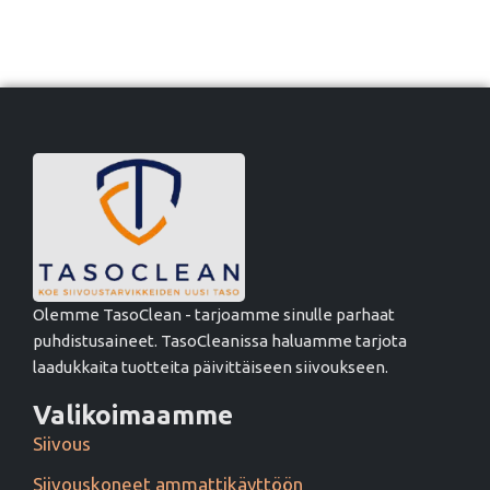
Olemme TasoClean - tarjoamme sinulle parhaat
puhdistusaineet. TasoCleanissa haluamme tarjota
laadukkaita tuotteita päivittäiseen siivoukseen.
Valikoimaamme
Siivous
Siivouskoneet ammattikäyttöön