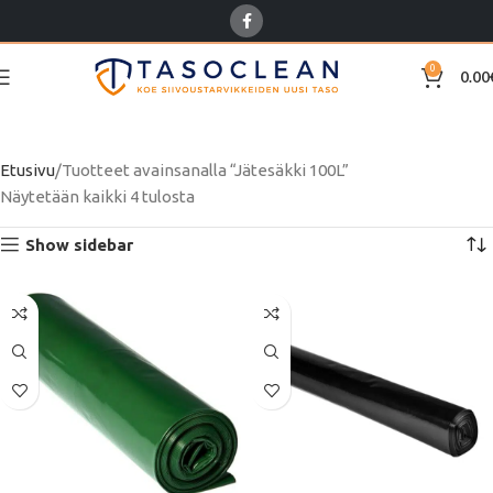
0
0.00
Jätesäkki 100L
Etusivu
Tuotteet avainsanalla “Jätesäkki 100L”
Näytetään kaikki 4 tulosta
Show sidebar