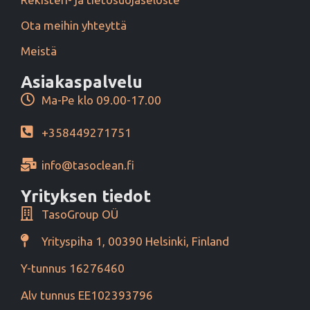
Ota meihin yhteyttä
Meistä
Asiakaspalvelu
Ma-Pe klo 09.00-17.00
+358449271751
info@tasoclean.fi
Yrityksen tiedot
TasoGroup OÜ
Yrityspiha 1, 00390 Helsinki, Finland
Y-tunnus 16276460
Alv tunnus EE102393796