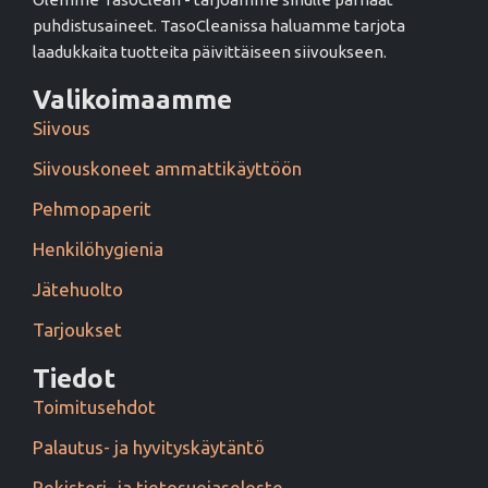
puhdistusaineet. TasoCleanissa haluamme tarjota
laadukkaita tuotteita päivittäiseen siivoukseen.
Valikoimaamme
Siivous
Siivouskoneet ammattikäyttöön
Pehmopaperit
Henkilöhygienia
Jätehuolto
Tarjoukset
Tiedot
Toimitusehdot
Palautus- ja hyvityskäytäntö
Rekisteri- ja tietosuojaseloste