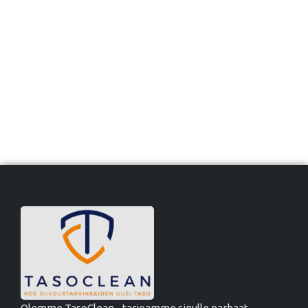
Olemme TasoClean - tarjoamme sinulle parhaat