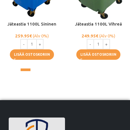
Jäteastia 1100L Sininen
Jäteastia 1100L Vihreä
259.95
€
(Alv 0%)
249.95
€
(Alv 0%)
LISÄÄ OSTOSKORIIN
LISÄÄ OSTOSKORIIN
1
2
3
4
…
6
7
8
→