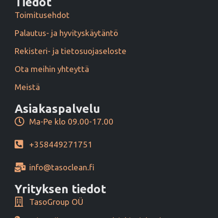
Tiedot
Toimitusehdot
Palautus- ja hyvityskäytäntö
Rekisteri- ja tietosuojaseloste
Ota meihin yhteyttä
Meistä
Asiakaspalvelu
Ma-Pe klo 09.00-17.00
+358449271751
info@tasoclean.fi
Yrityksen tiedot
TasoGroup OÜ