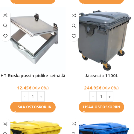
HT Roskapussin pidike seinällä
Jäteastia 1100L
12.45
€
(Alv 0%)
244.95
€
(Alv 0%)
LISÄÄ OSTOSKORIIN
LISÄÄ OSTOSKORIIN