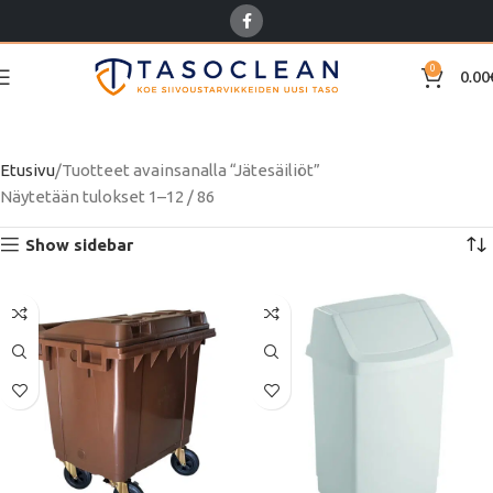
0
0.00
Jätesäiliöt
Etusivu
Tuotteet avainsanalla “Jätesäiliöt”
Näytetään tulokset 1–12 / 86
Show sidebar