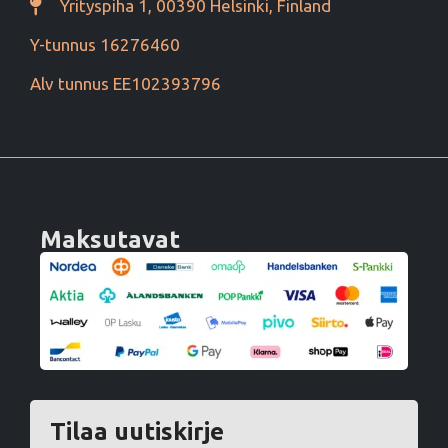
Yrityspiha 1, 00390 Helsinki, Finland
Y-tunnus 16276460
Alv tunnus EE102393796
Maksutavat
Tilaa uutiskirje