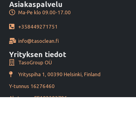
Asiakaspalvelu
Ma-Pe klo 09.00-17.00
+358449271751
info@tasoclean.fi
Yrityksen tiedot
TasoGroup OÜ
Yrityspiha 1, 00390 Helsinki, Finland
Y-tunnus 16276460
Alv tunnus EE102393796