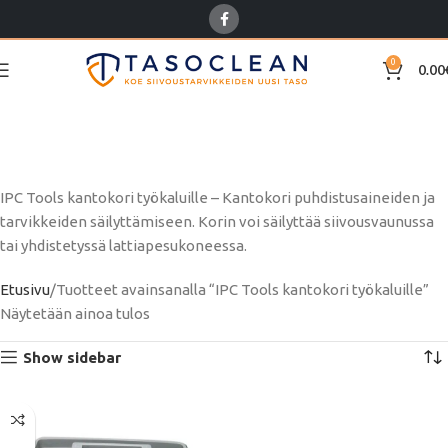
0
0.00
IPC Tools kantokori
työkaluille
IPC Tools kantokori työkaluille – Kantokori puhdistusaineiden ja
tarvikkeiden säilyttämiseen. Korin voi säilyttää siivousvaunussa
tai yhdistetyssä lattiapesukoneessa.
Etusivu
Tuotteet avainsanalla “IPC Tools kantokori työkaluille”
Näytetään ainoa tulos
Show sidebar