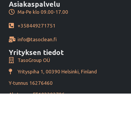
Asiakaspalvelu
Ma-Pe klo 09.00-17.00
+358449271751
info@tasoclean.fi
Yrityksen tiedot
TasoGroup OÜ
Yrityspiha 1, 00390 Helsinki, Finland
Y-tunnus 16276460
Alv tunnus EE102393796