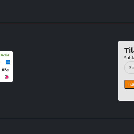
Til
Sähk