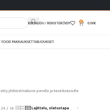
0
KIRJAUDU / REKISTERÖIDY
0.00
€
ST FOOD PAKKAUKSET
TARJOUKSET
B45
e
ty yhdistelmäkone pienille ja keskikokoisille
24
36