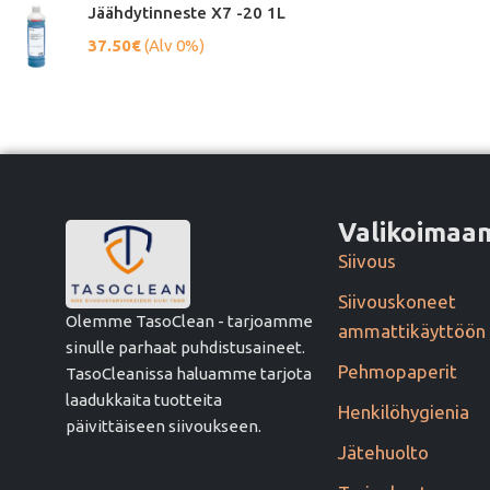
Jäähdytinneste X7 -20 1L
37.50
€
(Alv 0%)
Valikoima
Siivous
Siivouskoneet
Olemme TasoClean - tarjoamme
ammattikäyttöön
sinulle parhaat puhdistusaineet.
Pehmopaperit
TasoCleanissa haluamme tarjota
laadukkaita tuotteita
Henkilöhygienia
päivittäiseen siivoukseen.
Jätehuolto