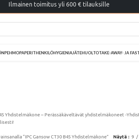
Ilmainen toimitus yli 600 € tilauksille
ÖN
PEHMOPAPERIT
HENKILÖHYGIENIA
JÄTEHUOLTO
TAKE-AWAY- JA FA
Gansow CT30 
hdistelmäkon
5 Yhdistelmäkone – Perässäkäveltävät yhdistelmäkoneet -Yhdistet
lisesti!
vainsanalla “IPC Gansow CT30 B45 Yhdistelmäkone”
Näytä
9