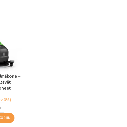
elmäkone –
ltävät
oneet
lv 0%)
KORIIN