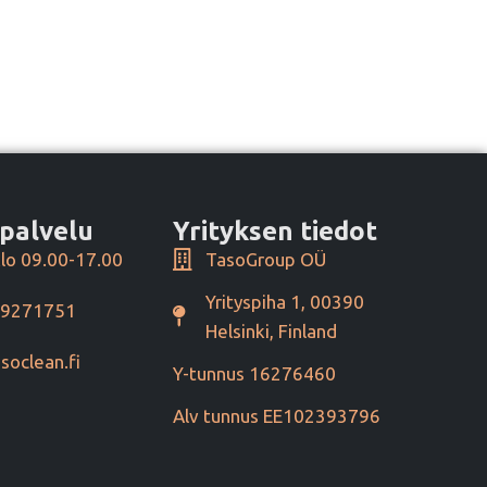
palvelu
Yrityksen tiedot
lo 09.00-17.00
TasoGroup OÜ
Yrityspiha 1, 00390
49271751
Helsinki, Finland
soclean.fi
Y-tunnus 16276460
Alv tunnus EE102393796