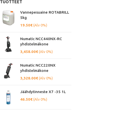
TUOTTEET
Vannepesuaine ROTABRILL
5kg
19.50
€
(Alv 0%)
Numatic NCC440NX-RC
yhdistelmäkone
3,458.00
€
(Alv 0%)
Numatic NCC220NX
yhdistelmäkone
3,328.00
€
(Alv 0%)
Jäähdytinneste X7 -35 1L
46.50
€
(Alv 0%)