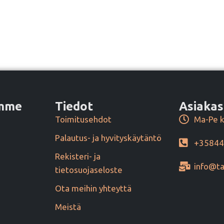
amme
Tiedot
Asiakas
Toimitusehdot
Ma-Pe k
Palautus- ja hyvityskäytäntö
+3584
Rekisteri- ja
info@ta
tietosuojaseloste
Ota meihin yhteyttä
Meistä