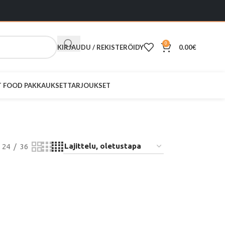
0
KIRJAUDU / REKISTERÖIDY
0.00
€
ST FOOD PAKKAUKSET
TARJOUKSET
 Valkoinen
24
36