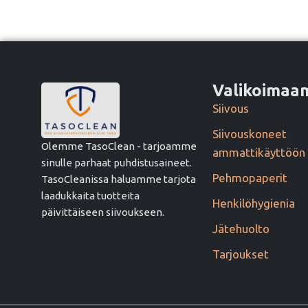
Valikoima
Siivous
Siivouskoneet
Olemme TasoClean - tarjoamme
ammattikäyttöön
sinulle parhaat puhdistusaineet.
Pehmopaperit
TasoCleanissa haluamme tarjota
laadukkaita tuotteita
Henkilöhygienia
päivittäiseen siivoukseen.
Jätehuolto
Tarjoukset