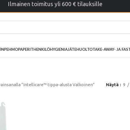
Ilmainen toimitus yli 600 € tilauksille
ÖN
PEHMOPAPERIT
HENKILÖHYGIENIA
JÄTEHUOLTO
TAKE-AWAY- JA FA
™ tippa-alusta
ainsanalla “Intellicare™ tippa-alusta Valkoinen”
Näytä
9