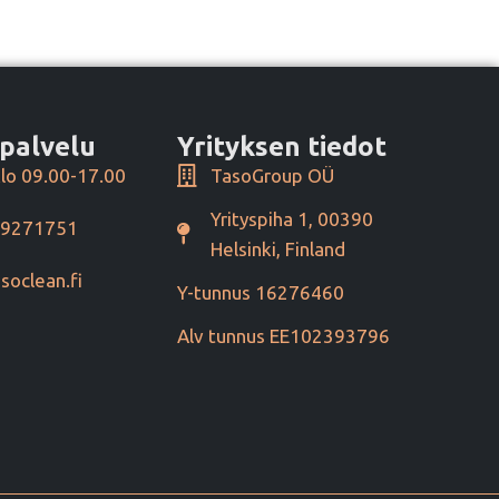
palvelu
Yrityksen tiedot
lo 09.00-17.00
TasoGroup OÜ
Yrityspiha 1, 00390
49271751
Helsinki, Finland
soclean.fi
Y-tunnus 16276460
Alv tunnus EE102393796