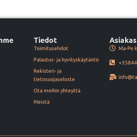
amme
Tiedot
Asiakas
Toimitusehdot
Ma-Pe k
Palautus- ja hyvityskäytäntö
+3584
Rekisteri- ja
info@ta
tietosuojaseloste
Ota meihin yhteyttä
Meistä