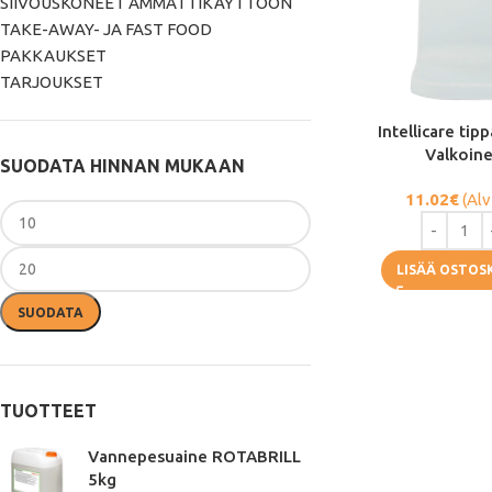
SIIVOUSKONEET AMMATTIKÄYTTÖÖN
TAKE-AWAY- JA FAST FOOD
PAKKAUKSET
TARJOUKSET
Intellicare tip
Valkoin
SUODATA HINNAN MUKAAN
11.02
€
(Alv
LISÄÄ OSTOS
SUODATA
TUOTTEET
Vannepesuaine ROTABRILL
5kg