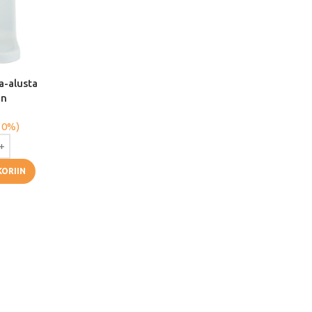
pa-alusta
en
 0%)
KORIIN