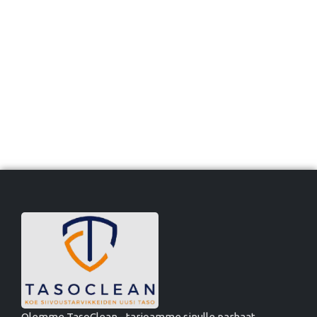
Olemme TasoClean - tarjoamme sinulle parhaat