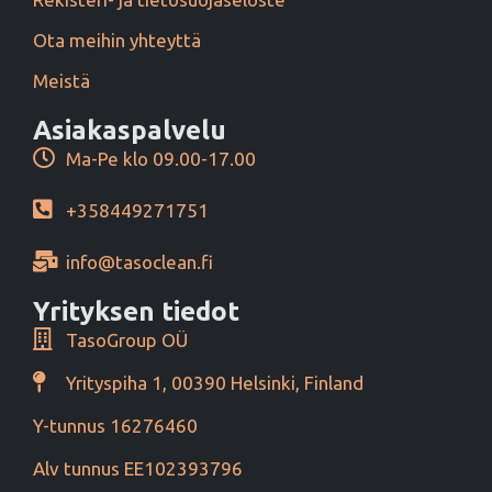
Ota meihin yhteyttä
Meistä
Asiakaspalvelu
Ma-Pe klo 09.00-17.00
+358449271751
info@tasoclean.fi
Yrityksen tiedot
TasoGroup OÜ
Yrityspiha 1, 00390 Helsinki, Finland
Y-tunnus 16276460
Alv tunnus EE102393796