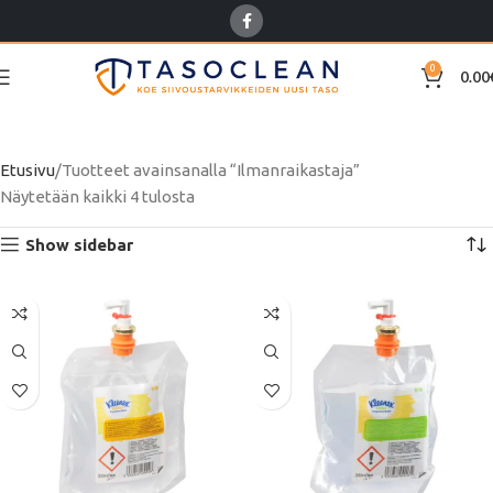
0
0.00
Ilmanraikastaja
Etusivu
Tuotteet avainsanalla “Ilmanraikastaja”
Näytetään kaikki 4 tulosta
Show sidebar