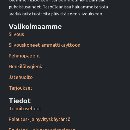
puhdistusaineet. TasoCleanissa haluamme tarjota
laadukkaita tuotteita päivittäiseen siivoukseen.
Valikoimaamme
Siivous
Siivouskoneet ammattikäyttöön
Pehmopaperit
Henkilöhygienia
Jätehuolto
Tarjoukset
Tiedot
Toimitusehdot
Palautus- ja hyvityskäytäntö
Rekisteri- ja tietosuojaseloste