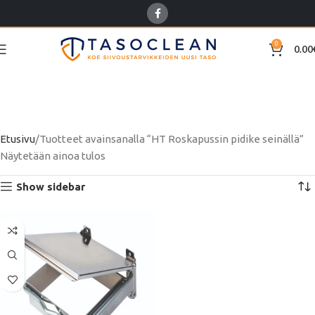
0
0.00
HT Roskapussin pidike
seinällä
Etusivu
Tuotteet avainsanalla “HT Roskapussin pidike seinällä”
Näytetään ainoa tulos
Show sidebar