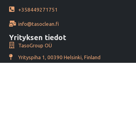
+358449271751
info@tasoclean.fi
Yrityksen tiedot
TasoGroup OÜ
Yrityspiha 1, 00390 Helsinki, Finland
Y-tunnus 16276460
Alv tunnus EE102393796
Maksutavat