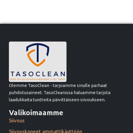
Olemme TasoClean - tarjoamme sinulle parhaat
puhdistusaineet. TasoCleanissa haluamme tarjota
laadukkaita tuotteita päivittäiseen siivoukseen.
Valikoimaamme
Siivous
Siivouskoneet ammattikäyttöön