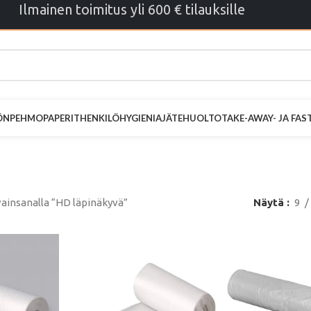
Ilmainen toimitus yli 600 € tilauksille
ÖN
PEHMOPAPERIT
HENKILÖHYGIENIA
JÄTEHUOLTO
TAKE-AWAY- JA FA
D läpinäkyvä
ainsanalla “HD läpinäkyvä”
Näytä
9