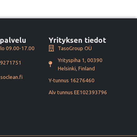
palvelu
Yrityksen tiedot
lo 09.00-17.00
TasoGroup OÜ
Yrityspiha 1, 00390
49271751
Helsinki, Finland
soclean.fi
Y-tunnus 16276460
Alv tunnus EE102393796