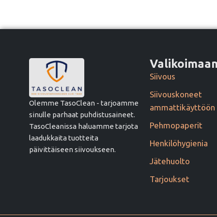
Valikoima
Siivous
Siivouskoneet
Olemme TasoClean - tarjoamme
ammattikäyttöön
sinulle parhaat puhdistusaineet.
Pehmopaperit
TasoCleanissa haluamme tarjota
laadukkaita tuotteita
Henkilöhygienia
päivittäiseen siivoukseen.
Jätehuolto
Tarjoukset