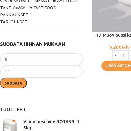
SIIVOUSKONEET AMMATTIKÄYTTÖÖN
TAKE-AWAY- JA FAST FOOD
PAKKAUKSET
TARJOUKSET
HD Muovipussi ka
SUODATA HINNAN MUKAAN
6.20
€
(Alv
LISÄÄ OSTOS
SUODATA
TUOTTEET
Vannepesuaine ROTABRILL
5kg