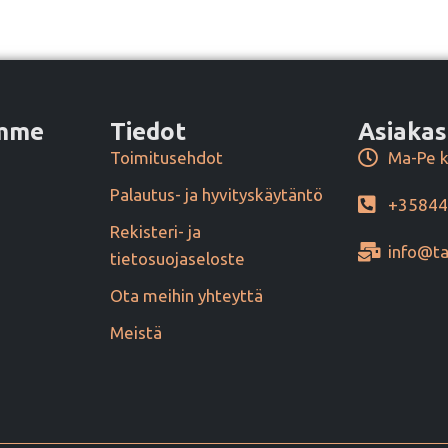
amme
Tiedot
Asiakas
Toimitusehdot
Ma-Pe k
Palautus- ja hyvityskäytäntö
+3584
Rekisteri- ja
info@ta
tietosuojaseloste
Ota meihin yhteyttä
Meistä