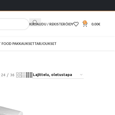
0
KIRJAUDU / REKISTERÖIDY
0.00
€
ST FOOD PAKKAUKSET
TARJOUKSET
24
36