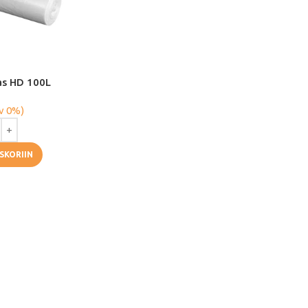
kas HD 100L
v 0%)
SKORIIN