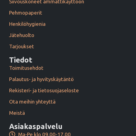
Siivouskoneet ammattikäyttöön
Pehmopaperit
Henkilöhygienia
Jätehuolto
Tarjoukset
Tiedot
Toimitusehdot
Palautus- ja hyvityskäytäntö
Rekisteri- ja tietosuojaseloste
Ota meihin yhteyttä
Meistä
Asiakaspalvelu
Ma-Pe klo 09.00-17.00