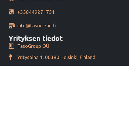
+358449271751
info@tasoclean.fi
Yrityksen tiedot
TasoGroup OÜ
Yrityspiha 1, 00390 Helsinki, Finland
Y-tunnus 16276460
Alv tunnus EE102393796
Maksutavat