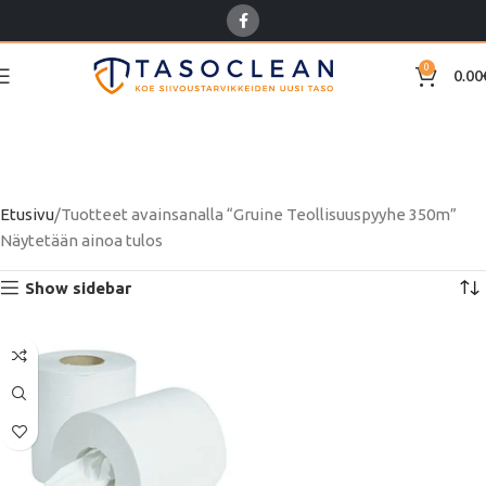
0
0.00
Gruine Teollisuuspyyhe
350m
Etusivu
Tuotteet avainsanalla “Gruine Teollisuuspyyhe 350m”
Näytetään ainoa tulos
Show sidebar