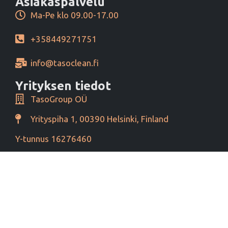
Asiakaspalvelu
Ma-Pe klo 09.00-17.00
+358449271751
info@tasoclean.fi
Yrityksen tiedot
TasoGroup OÜ
Yrityspiha 1, 00390 Helsinki, Finland
Y-tunnus 16276460
Alv tunnus EE102393796