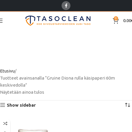
0
0.00
Gruine Diona rulla
käsipaperi 60m
keskivedolla
Etusivu
Tuotteet avainsanalla “Gruine Diona rulla käsipaperi 60m
keskivedolla”
Näytetään ainoa tulos
Show sidebar