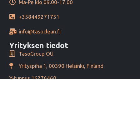
Ma-Pe klo 09.00-17.00
+358449271751
info@tasoclean.fi
Yrityksen tiedot
TasoGroup OÜ
Yrityspiha 1, 00390 Helsinki, Finland
Y-tunnus 16276460
Alv tunnus EE102393796
Maksutavat