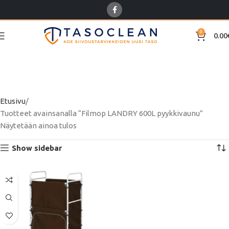
0
0.00
Filmop LANDRY 600L
pyykkivaunu
Etusivu
Tuotteet avainsanalla “Filmop LANDRY 600L pyykkivaunu”
Näytetään ainoa tulos
Show sidebar