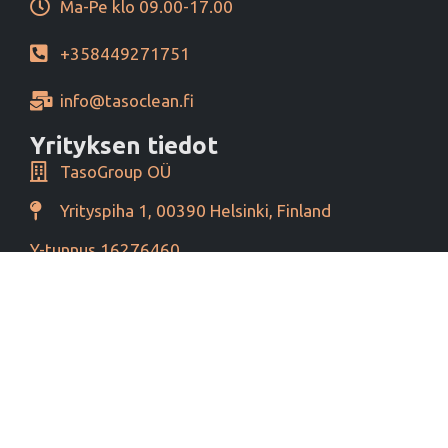
Ma-Pe klo 09.00-17.00
+358449271751
info@tasoclean.fi
Yrityksen tiedot
TasoGroup OÜ
Yrityspiha 1, 00390 Helsinki, Finland
Y-tunnus 16276460
Alv tunnus EE102393796
Maksutavat