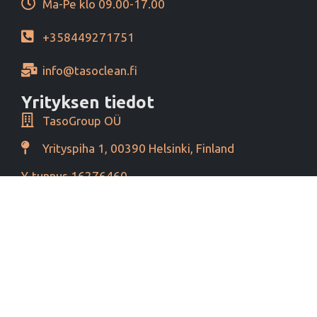
Ma-Pe klo 09.00-17.00
+358449271751
info@tasoclean.fi
Yrityksen tiedot
TasoGroup OÜ
Yrityspiha 1, 00390 Helsinki, Finland
Y-tunnus 16276460
Alv tunnus EE102393796
Maksutavat