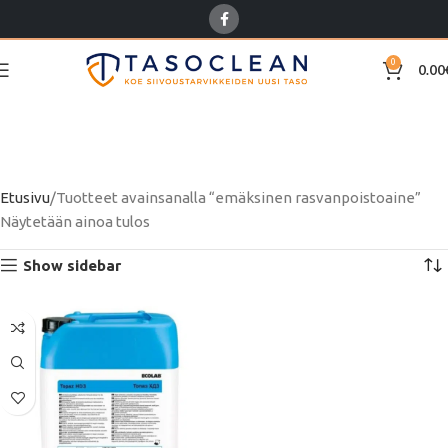
0
0.00
emäksinen
rasvanpoistoaine
Etusivu
Tuotteet avainsanalla “emäksinen rasvanpoistoaine”
Näytetään ainoa tulos
Show sidebar