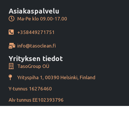
Asiakaspalvelu
Ma-Pe klo 09.00-17.00
+358449271751
info@tasoclean.fi
Yrityksen tiedot
TasoGroup OÜ
Yrityspiha 1, 00390 Helsinki, Finland
Y-tunnus 16276460
Alv tunnus EE102393796