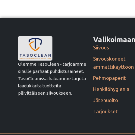
Valikoima
Siivous
Siivouskoneet
Olemme TasoClean - tarjoamme
ammattikäyttöön
sinulle parhaat puhdistusaineet.
Pehmopaperit
TasoCleanissa haluamme tarjota
laadukkaita tuotteita
Henkilöhygienia
päivittäiseen siivoukseen.
Jätehuolto
Tarjoukset