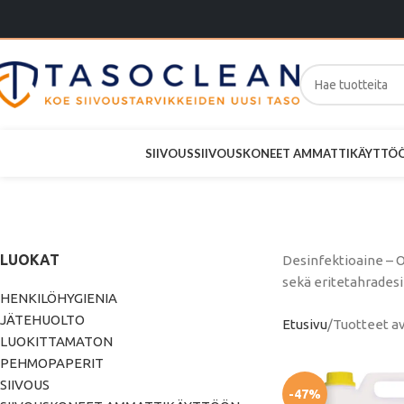
SIIVOUS
SIIVOUSKONEET AMMATTIKÄYTTÖ
De
LUOKAT
Desinfektioaine – O
sekä eritetahradesin
HENKILÖHYGIENIA
JÄTEHUOLTO
Etusivu
Tuotteet av
LUOKITTAMATON
PEHMOPAPERIT
SIIVOUS
-47%