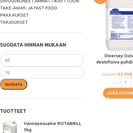
SIIVOUSKONEET AMMATTIKÄYTTÖÖN
TAKE-AWAY- JA FAST FOOD
PAKKAUKSET
TARJOUKSET
SUODATA HINNAN MUKAAN
Diversey Oxiv
desinfioiva puhdi
63.95
€
120.65
€
SUODATA
LISÄÄ OSTOS
TUOTTEET
Vannepesuaine ROTABRILL
5kg