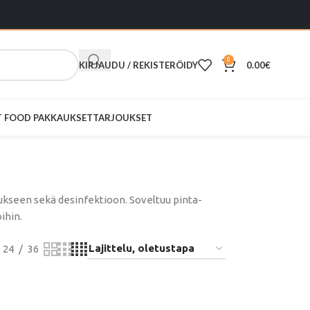
0
KIRJAUDU / REKISTERÖIDY
0.00
€
ST FOOD PAKKAUKSET
TARJOUKSET
stukseen sekä desinfektioon. Soveltuu pinta-
ihin.
24
36