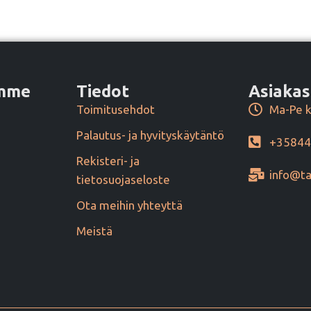
amme
Tiedot
Asiakas
Toimitusehdot
Ma-Pe k
Palautus- ja hyvityskäytäntö
+3584
Rekisteri- ja
info@ta
tietosuojaseloste
Ota meihin yhteyttä
Meistä