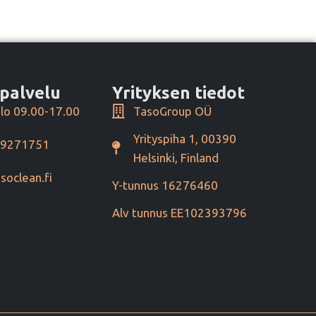
palvelu
Yrityksen tiedot
lo 09.00-17.00
TasoGroup OÜ
Yrityspiha 1, 00390
49271751
Helsinki, Finland
soclean.fi
Y-tunnus 16276460
Alv tunnus EE102393796