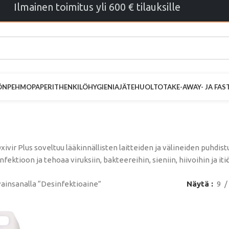
Ilmainen toimitus yli 600 € tilauksille
ÖN
PEHMOPAPERIT
HENKILÖHYGIENIA
JÄTEHUOLTO
TAKE-AWAY- JA FA
sinfektioaine
xivir Plus soveltuu lääkinnällisten laitteiden ja välineiden puhdi
fektioon ja tehoaa viruksiin, bakteereihin, sieniin, hiivoihin ja itiö
ainsanalla “Desinfektioaine”
Näytä
9