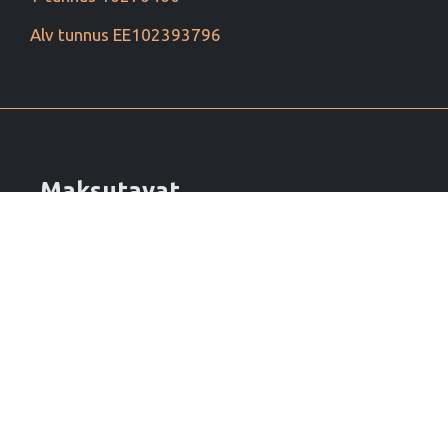
Alv tunnus EE102393796
Maksutavat
Tilaa uutiskirje
Sähköpostiosoite :