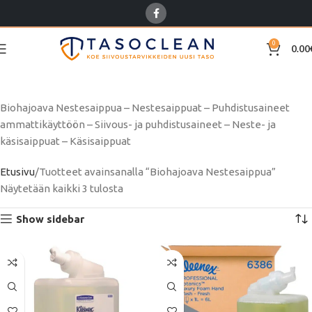
0
0.00
Biohajoava Nestesaippua
Biohajoava Nestesaippua – Nestesaippuat – Puhdistusaineet
ammattikäyttöön – Siivous- ja puhdistusaineet – Neste- ja
käsisaippuat – Käsisaippuat
Etusivu
Tuotteet avainsanalla “Biohajoava Nestesaippua”
Näytetään kaikki 3 tulosta
Show sidebar