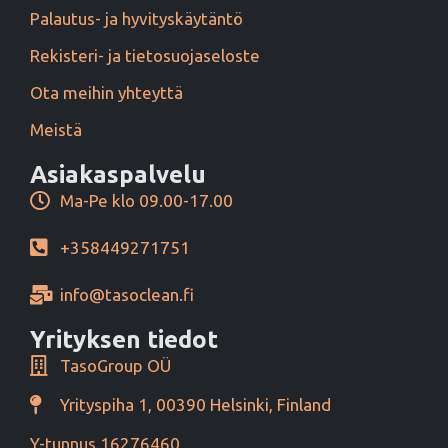
Palautus- ja hyvityskäytäntö
Rekisteri- ja tietosuojaseloste
Ota meihin yhteyttä
Meistä
Asiakaspalvelu
Ma-Pe klo 09.00-17.00
+358449271751
info@tasoclean.fi
Yrityksen tiedot
TasoGroup OÜ
Yrityspiha 1, 00390 Helsinki, Finland
Y-tunnus 16276460