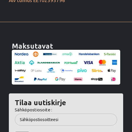
Alv tunnus EE102393796
Maksutavat
Tilaa uutiskirje
Sähköpostiosoite :