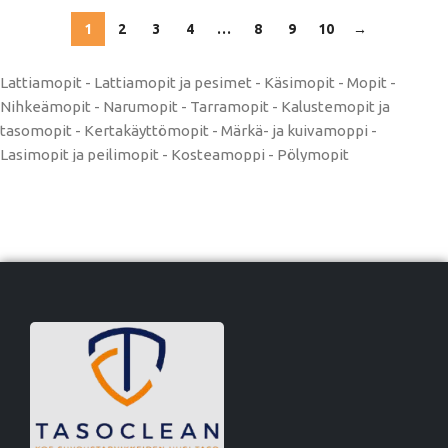
1
2
3
4
…
8
9
10
→
Lattiamopit - Lattiamopit ja pesimet - Käsimopit - Mopit -
Nihkeämopit - Narumopit - Tarramopit - Kalustemopit ja
tasomopit - Kertakäyttömopit - Märkä- ja kuivamoppi -
Lasimopit ja peilimopit - Kosteamoppi - Pölymopit