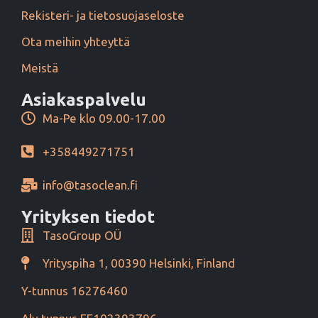
Rekisteri- ja tietosuojaseloste
Ota meihin yhteyttä
Meistä
Asiakaspalvelu
Ma-Pe klo 09.00-17.00
+358449271751
info@tasoclean.fi
Yrityksen tiedot
TasoGroup OÜ
Yrityspiha 1, 00390 Helsinki, Finland
Y-tunnus 16276460