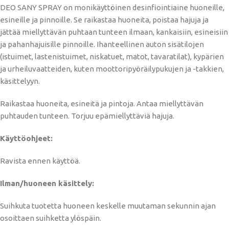
DEO SANY SPRAY on monikäyttöinen desinfiointiaine huoneille,
esineille ja pinnoille. Se raikastaa huoneita, poistaa hajuja ja
jättää miellyttävän puhtaan tunteen ilmaan, kankaisiin, esineisiin
ja pahanhajuisille pinnoille. Ihanteellinen auton sisätilojen
(istuimet, lastenistuimet, niskatuet, matot, tavaratilat), kypärien
ja urheiluvaatteiden, kuten moottoripyöräilypukujen ja -takkien,
käsittelyyn.
Raikastaa huoneita, esineitä ja pintoja. Antaa miellyttävän
puhtauden tunteen. Torjuu epämiellyttäviä hajuja.
Käyttöohjeet:
Ravista ennen käyttöä.
Ilman/huoneen käsittely:
Suihkuta tuotetta huoneen keskelle muutaman sekunnin ajan
osoittaen suihketta ylöspäin.