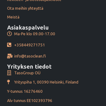
Ota meihin yhteyttä
Meistä
Asiakaspalvelu
Ma-Pe klo 09.00-17.00
+358449271751
info@tasoclean.fi
Yrityksen tiedot
TasoGroup OÜ
Yrityspiha 1, 00390 Helsinki, Finland
Y-tunnus 16276460
Alv tunnus EE102393796