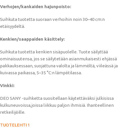
Verhojen/kankaiden hajunpoisto:
Suihkuta tuotetta suoraan verhoihin noin 30–40 cm:n
etäisyydeltä.
Kenkien/saappaiden käsittely:
Suihkuta tuotetta kenkien sisäpuolelle. Tuote säilyttää
ominaisuutensa, jos se säilytetään asianmukaisesti ehjässä
pakkauksessaan, suojattuna valolta ja lämmöltä, viileässä ja
kuivassa paikassa, 5–35 °C:n lämpötilassa.
Vinkki:
DEO SANY -suihketta suositellaan käytettäväksi julkisissa
kulkuneuvoissa,joissa liikkuu paljon ihmisiä. Ihanteellinen
retkeilijöille.
TUOTELEHTI 1