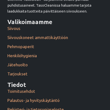
puhdistusaineet. TasoCleanissa haluamme tarjota
laadukkaita tuotteita päivittäiseen siivoukseen.
Valikoimaamme
Siivous
Siivouskoneet ammattikäyttöön
Pehmopaperit
Henkilöhygienia
Jätehuolto
Tarjoukset
Tiedot
Toimitusehdot
Palautus- ja hyvityskäytäntö
Rekisteri- ja tietosuojaseloste