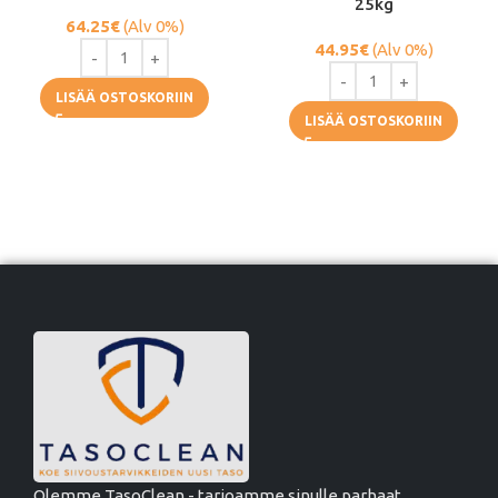
25kg
64.25
€
(Alv 0%)
44.95
€
(Alv 0%)
LISÄÄ OSTOSKORIIN
LISÄÄ OSTOSKORIIN
Olemme TasoClean - tarjoamme sinulle parhaat