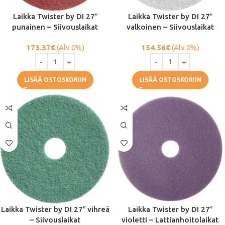
Laikka Twister by DI 27″
Laikka Twister by DI 27″
punainen – Siivouslaikat
valkoinen – Siivouslaikat
173.37
€
(Alv 0%)
154.56
€
(Alv 0%)
LISÄÄ OSTOSKORIIN
LISÄÄ OSTOSKORIIN
Laikka Twister by DI 27″ vihreä
Laikka Twister by DI 27″
– Siivouslaikat
violetti – Lattianhoitolaikat