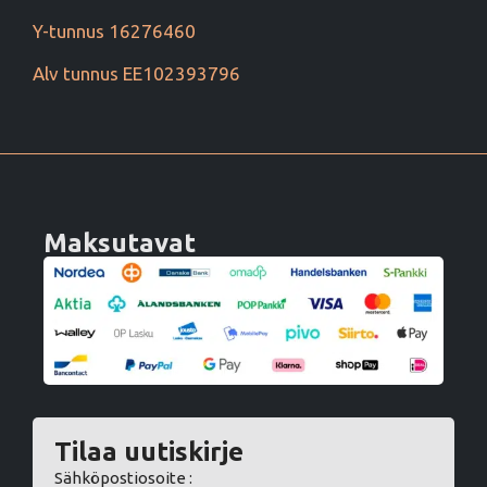
Y-tunnus 16276460
Alv tunnus EE102393796
Maksutavat
Tilaa uutiskirje
Sähköpostiosoite :