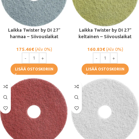
Laikka Twister by DI 27″
Laikka Twister by DI 27″
harmaa – Siivouslaikat
keltainen – Siivouslaikat
175.46
€
(Alv 0%)
160.83
€
(Alv 0%)
LISÄÄ OSTOSKORIIN
LISÄÄ OSTOSKORIIN