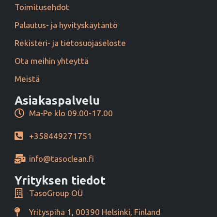
Toimitusehdot
Palautus- ja hyvityskäytäntö
Rekisteri- ja tietosuojaseloste
Ota meihin yhteyttä
Meistä
Asiakaspalvelu
Ma-Pe klo 09.00-17.00
+358449271751
info@tasoclean.fi
Yrityksen tiedot
TasoGroup OÜ
Yrityspiha 1, 00390 Helsinki, Finland