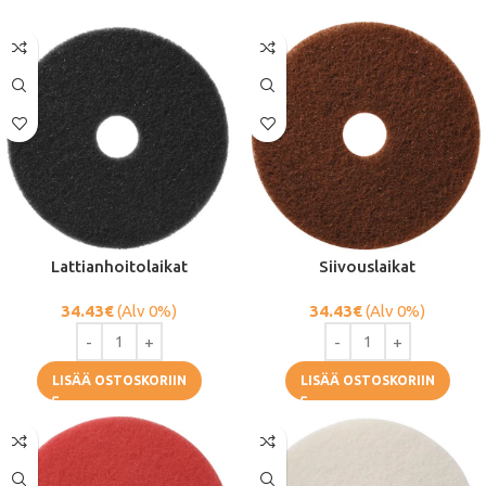
Lattianhoitolaikat
Siivouslaikat
34.43
€
(Alv 0%)
34.43
€
(Alv 0%)
LISÄÄ OSTOSKORIIN
LISÄÄ OSTOSKORIIN