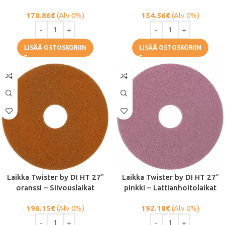
170.86
€
(Alv 0%)
154.56
€
(Alv 0%)
LISÄÄ OSTOSKORIIN
LISÄÄ OSTOSKORIIN
Laikka Twister by DI HT 27″
Laikka Twister by DI HT 27″
oranssi – Siivouslaikat
pinkki – Lattianhoitolaikat
196.15
€
(Alv 0%)
192.18
€
(Alv 0%)