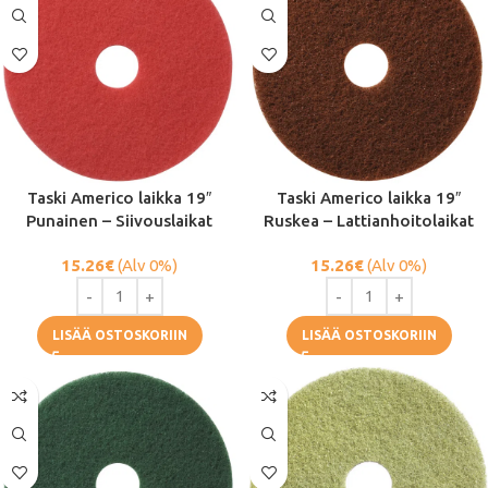
Taski Americo laikka 19″
Taski Americo laikka 19″
Punainen – Siivouslaikat
Ruskea – Lattianhoitolaikat
15.26
€
(Alv 0%)
15.26
€
(Alv 0%)
LISÄÄ OSTOSKORIIN
LISÄÄ OSTOSKORIIN