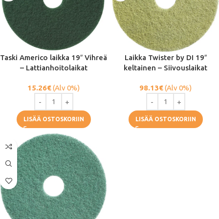
Taski Americo laikka 19″ Vihreä
Laikka Twister by DI 19″
– Lattianhoitolaikat
keltainen – Siivouslaikat
15.26
€
(Alv 0%)
98.13
€
(Alv 0%)
LISÄÄ OSTOSKORIIN
LISÄÄ OSTOSKORIIN