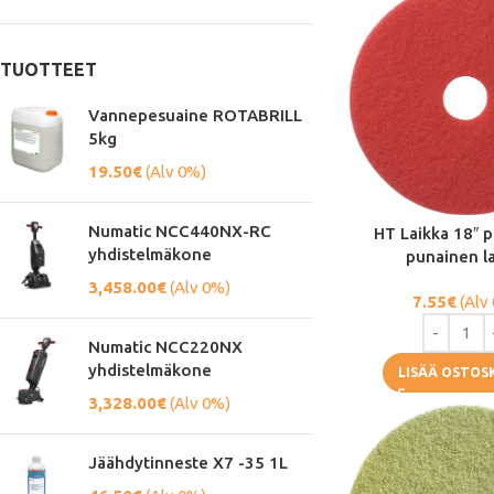
TUOTTEET
Vannepesuaine ROTABRILL
5kg
19.50
€
(Alv 0%)
Numatic NCC440NX-RC
HT Laikka 18″ 
yhdistelmäkone
punainen l
3,458.00
€
(Alv 0%)
7.55
€
(Alv
Numatic NCC220NX
yhdistelmäkone
LISÄÄ OSTOS
3,328.00
€
(Alv 0%)
Jäähdytinneste X7 -35 1L