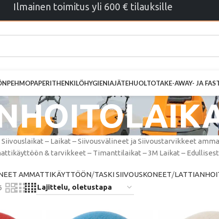
Ilmainen toimitus yli 600 € tilauksille
ÖN
PEHMOPAPERIT
HENKILÖHYGIENIA
JÄTEHUOLTO
TAKE-AWAY- JA FA
NHOITOLAIKA
– Siivouslaikat – Laikat – Siivousvälineet ja Siivoustarvikkeet am
tikäyttöön & tarvikkeet – Timanttilaikat – 3M Laikat – Edullisest
ONEET AMMATTIKÄYTTÖÖN
TASKI SIIVOUSKONEET
LATTIANHOI
6