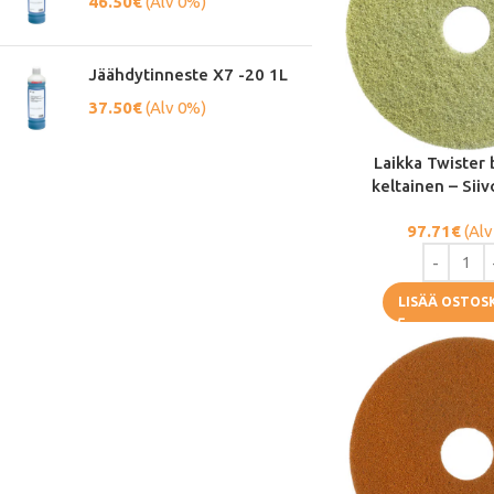
46.50
€
(Alv 0%)
Jäähdytinneste X7 -20 1L
37.50
€
(Alv 0%)
Laikka Twister 
keltainen – Siiv
97.71
€
(Alv
LISÄÄ OSTOS