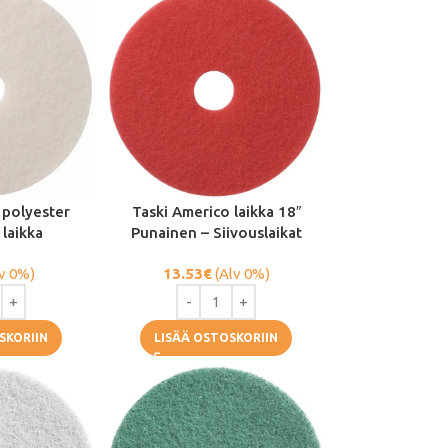
 polyester
Taski Americo laikka 18″
 laikka
Punainen – Siivouslaikat
v 0%)
13.53
€
(Alv 0%)
SKORIIN
LISÄÄ OSTOSKORIIN