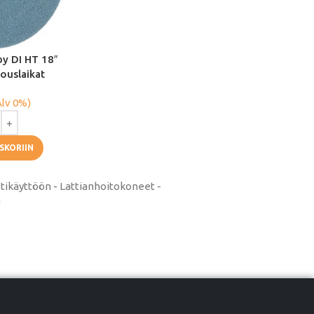
by DI HT 18″
vouslaikat
Alv 0%)
SKORIIN
attikäyttöön - Lattianhoitokoneet -
!