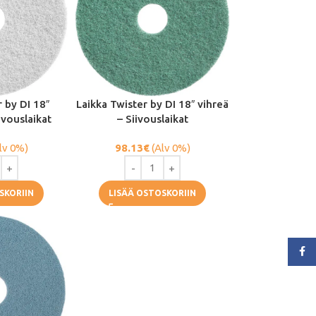
r by DI 18″
Laikka Twister by DI 18″ vihreä
ivouslaikat
– Siivouslaikat
lv 0%)
98.13
€
(Alv 0%)
SKORIIN
LISÄÄ OSTOSKORIIN
Face