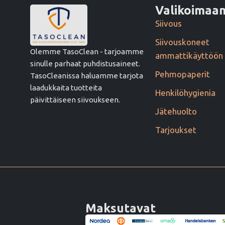
Valikoima
Siivous
Siivouskoneet
Olemme TasoClean - tarjoamme
ammattikäyttöön
sinulle parhaat puhdistusaineet.
Pehmopaperit
TasoCleanissa haluamme tarjota
laadukkaita tuotteita
Henkilöhygienia
päivittäiseen siivoukseen.
Jätehuolto
Tarjoukset
Maksutavat