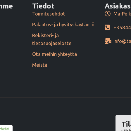
amme
Tiedot
Asiakas
Toimitusehdot
Ma-Pe k
Palautus- ja hyvityskäytäntö
+3584
Rekisteri- ja
info@ta
tietosuojaseloste
Ota meihin yhteyttä
Meistä
Til