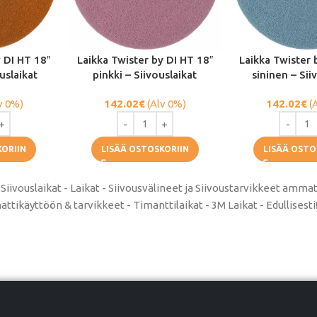
 DI HT 18″
Laikka Twister by DI HT 18″
Laikka Twister 
uslaikat
pinkki – Siivouslaikat
sininen – Sii
v 0%)
142.02
€
(Alv 0%)
142.02
€
(
KORIIN
LISÄÄ OSTOSKORIIN
LISÄÄ OSTO
 Siivouslaikat - Laikat - Siivousvälineet ja Siivoustarvikkeet amm
tikäyttöön & tarvikkeet - Timanttilaikat - 3M Laikat - Edullisesti