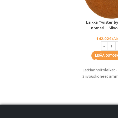
Laikka Twister by
oranssi – Siivo
142.02
€
(Al
LISÄÄ OSTOS
Lattianhoitolaikat -
Siivouskoneet ammat