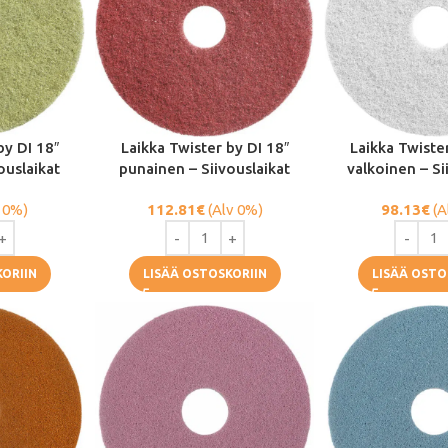
by DI 18″
Laikka Twister by DI 18″
Laikka Twiste
ouslaikat
punainen – Siivouslaikat
valkoinen – Si
 0%)
112.81
€
(Alv 0%)
98.13
€
(A
KORIIN
LISÄÄ OSTOSKORIIN
LISÄÄ OSTO