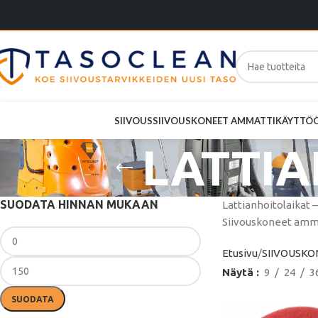
SIIVOUS
SIIVOUSKONEET AMMATTIKÄYTTÖ
LATTIA
SUODATA HINNAN MUKAAN
Lattianhoitolaikat 
Siivouskoneet ammat
Etusivu
SIIVOUSK
Näytä
9
24
3
SUODATA