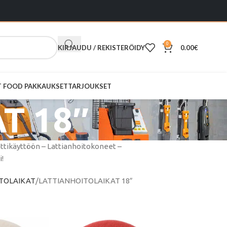
0
KIRJAUDU / REKISTERÖIDY
0.00
€
ST FOOD PAKKAUKSET
TARJOUKSET
T 18″
mattikäyttöön – Lattianhoitokoneet –
i!
TOLAIKAT
LATTIANHOITOLAIKAT 18″