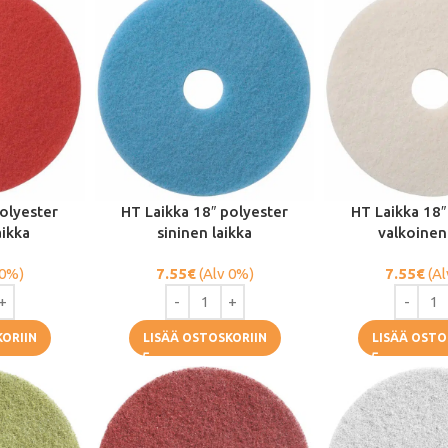
polyester
HT Laikka 18″ polyester
HT Laikka 18″
aikka
sininen laikka
valkoinen
 0%)
7.55
€
(Alv 0%)
7.55
€
(Al
KORIIN
LISÄÄ OSTOSKORIIN
LISÄÄ OSTO