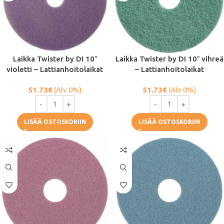
Laikka Twister by DI 10″
Laikka Twister by DI 10″ vihreä
violetti – Lattianhoitolaikat
– Lattianhoitolaikat
51.73
€
(Alv 0%)
51.73
€
(Alv 0%)
LISÄÄ OSTOSKORIIN
LISÄÄ OSTOSKORIIN