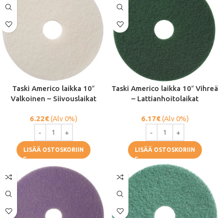
Taski Americo laikka 10″
Taski Americo laikka 10″ Vihreä
Valkoinen – Siivouslaikat
– Lattianhoitolaikat
6.22
€
(Alv 0%)
6.17
€
(Alv 0%)
LISÄÄ OSTOSKORIIN
LISÄÄ OSTOSKORIIN