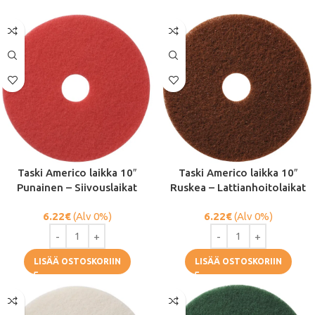
Taski Americo laikka 10″
Taski Americo laikka 10″
Punainen – Siivouslaikat
Ruskea – Lattianhoitolaikat
6.22
€
(Alv 0%)
6.22
€
(Alv 0%)
LISÄÄ OSTOSKORIIN
LISÄÄ OSTOSKORIIN