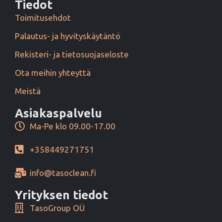
Tiedot
Toimitusehdot
Palautus- ja hyvityskäytäntö
Rekisteri- ja tietosuojaseloste
Ota meihin yhteyttä
Meistä
Asiakaspalvelu
Ma-Pe klo 09.00-17.00
+358449271751
info@tasoclean.fi
Yrityksen tiedot
TasoGroup OÜ