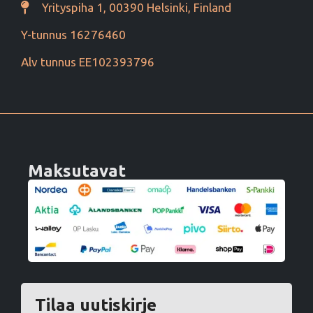
Yrityspiha 1, 00390 Helsinki, Finland
Y-tunnus 16276460
Alv tunnus EE102393796
Maksutavat
Tilaa uutiskirje