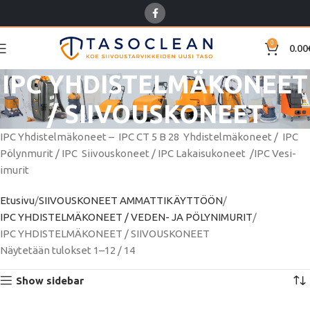
0
0.00
IPC YHDISTELMÄKONEET
/ SIIVOUSKONEET
IPC Yhdistelmäkoneet – IPC CT 5 B 28 Yhdistelmäkoneet / IPC
Pölynmurit / IPC Siivouskoneet / IPC Lakaisukoneet /IPC Vesi-
imurit
Etusivu
SIIVOUSKONEET AMMATTIKÄYTTÖÖN
IPC YHDISTELMÄKONEET / VEDEN- JA PÖLYNIMURIT
IPC YHDISTELMÄKONEET / SIIVOUSKONEET
Näytetään tulokset 1–12 / 14
Show sidebar