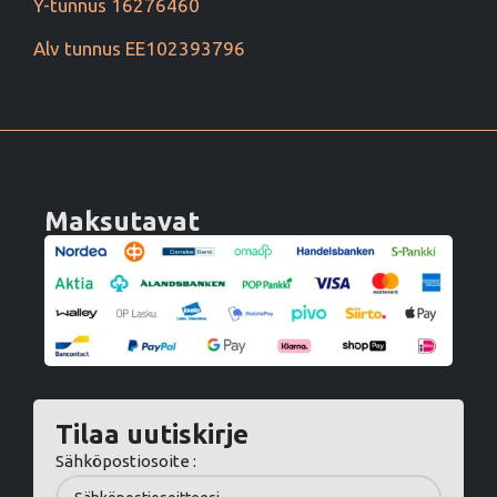
Y-tunnus 16276460
Alv tunnus EE102393796
Maksutavat
Tilaa uutiskirje
Sähköpostiosoite :