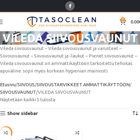
0
0.00
VILEDA SIIVOUSVAUNUT
Vileda siivousvaunut – Vileda siivousvaunut ja varusteet –
Siivousvaunut – Siivousvaunut ja -laukut – Pienet siivousvaunut –
Vileda siivousvaunut on ammattikäyttöön tarkoitettu tehokas
apuväline. sopii myös korkean hygienian mainiosti.
Etusivu
SIIVOUS
SIIVOUSTARVIKKEET AMMATTIKÄYTTÖÖN
SIIVOUSVAUNUT
VILEDA SIIVOUSVAUNUT
Näytetään kaikki 5 tulosta
Show sidebar
-42%