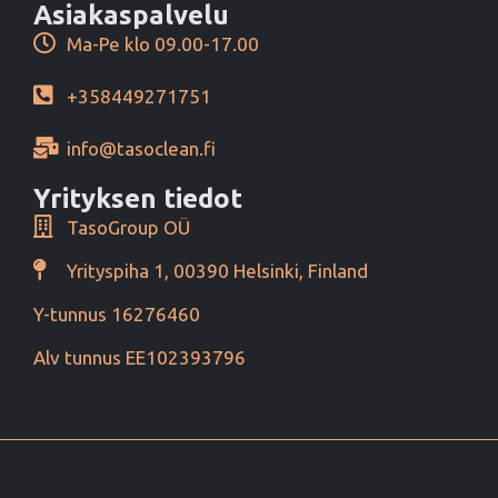
Asiakaspalvelu
Ma-Pe klo 09.00-17.00
+358449271751
info@tasoclean.fi
Yrityksen tiedot
TasoGroup OÜ
Yrityspiha 1, 00390 Helsinki, Finland
Y-tunnus 16276460
Alv tunnus EE102393796