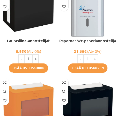
Lautasliina-annostelijat
Papernet Wc-paperiannostelija
8.95
€
(Alv 0%)
21.60
€
(Alv 0%)
LISÄÄ OSTOSKORIIN
LISÄÄ OSTOSKORIIN