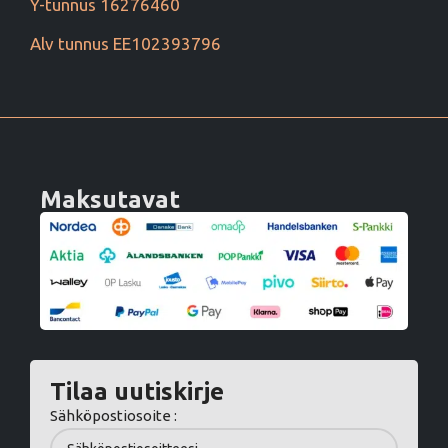
Y-tunnus 16276460
Alv tunnus EE102393796
Maksutavat
Tilaa uutiskirje
Sähköpostiosoite :