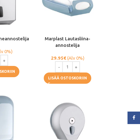
heannostelija
Marplast Lautasliina-
annostelija
lv 0%)
29.95
€
(Alv 0%)
SKORIIN
LISÄÄ OSTOSKORIIN
Face