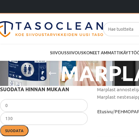
SIIVOUS
SIIVOUSKONEET AMMATTIKÄYTTÖ
MARPLA
SUODATA HINNAN MUKAAN
Marplast annostelij
Marplast nestesaipp
Etusivu
PEHMOPAP
SUODATA