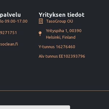
palvelu
Yrityksen tiedot
lo 09.00-17.00
TasoGroup OÜ
Yrityspiha 1, 00390
49271751
Helsinki, Finland
soclean.fi
Y-tunnus 16276460
Alv tunnus EE102393796