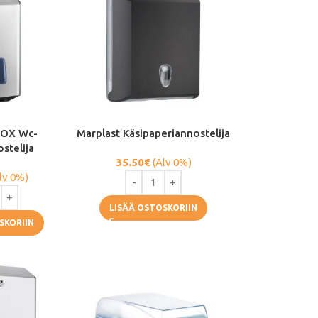
NOX Wc-
Marplast Käsipaperiannostelija
stelija
35.50
€
(Alv 0%)
lv 0%)
LISÄÄ OSTOSKORIIN
SKORIIN