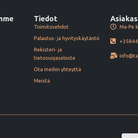
amme
Tiedot
Asiakas
Toimitusehdot
Ma-Pe k
Palautus- ja hyvityskäytäntö
+3584
Rekisteri- ja
info@ta
tietosuojaseloste
Ota meihin yhteyttä
Meistä