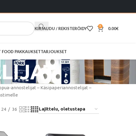
0
KIRJAUDU / REKISTERÖIDY
0.00
€
ST FOOD PAKKAUKSET
TARJOUKSET
LIJAT
ppua-annostelijat – Käsipaperiannostelijat –
astimelle
24
36