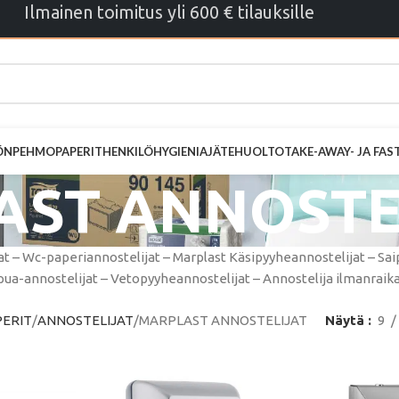
Ilmainen toimitus yli 600 € tilauksille
ÖN
PEHMOPAPERIT
HENKILÖHYGIENIA
JÄTEHUOLTO
TAKE-AWAY- JA FA
ST ANNOSTE
at – Wc-paperiannostelijat – Marplast Käsipyyheannostelijat – Sai
ua-annostelijat – Vetopyyheannostelijat – Annostelija ilmanraik
ERIT
ANNOSTELIJAT
MARPLAST ANNOSTELIJAT
Näytä
9