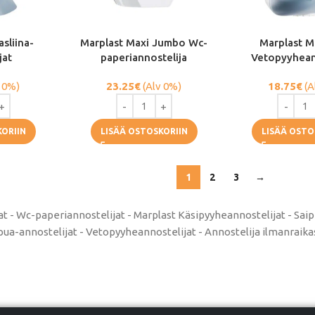
sliina-
Marplast Maxi Jumbo Wc-
Marplast M
jat
paperiannostelija
Vetopyyhean
 0%)
23.25
€
(Alv 0%)
18.75
€
(A
KORIIN
LISÄÄ OSTOSKORIIN
LISÄÄ OSTO
1
2
3
→
at - Wc-paperiannostelijat - Marplast Käsipyyheannostelijat - Saip
ua-annostelijat - Vetopyyheannostelijat - Annostelija ilmanraika