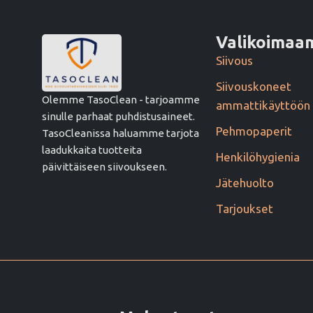
Valikoima
Siivous
Siivouskoneet
Olemme TasoClean - tarjoamme
ammattikäyttöön
sinulle parhaat puhdistusaineet.
Pehmopaperit
TasoCleanissa haluamme tarjota
laadukkaita tuotteita
Henkilöhygienia
päivittäiseen siivoukseen.
Jätehuolto
Tarjoukset