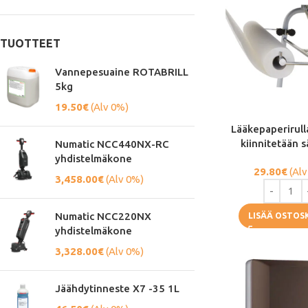
TUOTTEET
Vannepesuaine ROTABRILL
5kg
19.50
€
(Alv 0%)
Lääkepaperirull
kiinnitetään 
Numatic NCC440NX-RC
yhdistelmäkone
29.80
€
(Alv
3,458.00
€
(Alv 0%)
Numatic NCC220NX
LISÄÄ OSTOS
yhdistelmäkone
3,328.00
€
(Alv 0%)
Jäähdytinneste X7 -35 1L