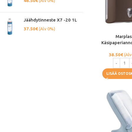
46.50
€
(Alv 0%)
Jäähdytinneste X7 -20 1L
37.50
€
(Alv 0%)
Marplas
Käsipaperianno
38.50
€
(Alv
LISÄÄ OSTOS