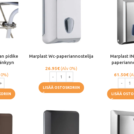
an pidike
Marplast Wc-paperiannostelija
Marplast I
sänkyyn
paperianno
26.95
€
(Alv 0%)
 0%)
61.50
€
(A
LISÄÄ OSTOSKORIIN
KORIIN
LISÄÄ OSTO