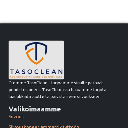
Olemme TasoClean - tarjoamme sinulle parhaat
puhdistusaineet. TasoCleanissa haluamme tarjota
laadukkaita tuotteita päivittäiseen siivoukseen.
Valikoimaamme
Siivous
Siivouskoneet ammattikäyttöön