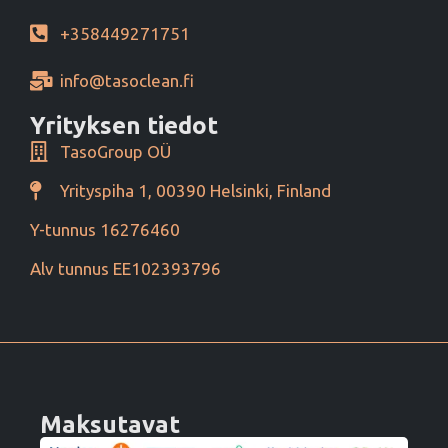
+358449271751
info@tasoclean.fi
Yrityksen tiedot
TasoGroup OÜ
Yrityspiha 1, 00390 Helsinki, Finland
Y-tunnus 16276460
Alv tunnus EE102393796
Maksutavat