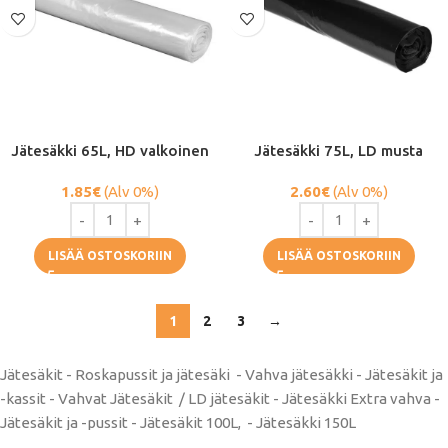
Jätesäkki 65L, HD valkoinen
Jätesäkki 75L, LD musta
1.85
€
(Alv 0%)
2.60
€
(Alv 0%)
LISÄÄ OSTOSKORIIN
LISÄÄ OSTOSKORIIN
1
2
3
→
Jätesäkit - Roskapussit ja jätesäki - Vahva jätesäkki - Jätesäkit ja
-kassit - Vahvat Jätesäkit / LD jätesäkit - Jätesäkki Extra vahva -
Jätesäkit ja -pussit - Jätesäkit 100L, - Jätesäkki 150L