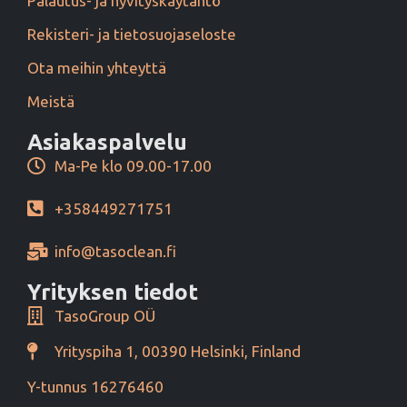
Palautus- ja hyvityskäytäntö
Rekisteri- ja tietosuojaseloste
Ota meihin yhteyttä
Meistä
Asiakaspalvelu
Ma-Pe klo 09.00-17.00
+358449271751
info@tasoclean.fi
Yrityksen tiedot
TasoGroup OÜ
Yrityspiha 1, 00390 Helsinki, Finland
Y-tunnus 16276460