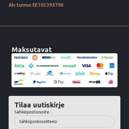
Alv tunnus EE102393796
Maksutavat
Tilaa uutiskirje
Sähköpostiosoite :