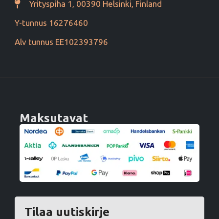
Yrityspiha 1, 00390 Helsinki, Finland
Y-tunnus 16276460
Alv tunnus EE102393796
Maksutavat
Tilaa uutiskirje