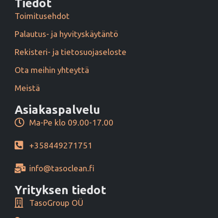
Tiedot
Toimitusehdot
Palautus- ja hyvityskäytäntö
Rekisteri- ja tietosuojaseloste
Ota meihin yhteyttä
Meistä
Asiakaspalvelu
Ma-Pe klo 09.00-17.00
+358449271751
info@tasoclean.fi
Yrityksen tiedot
TasoGroup OÜ