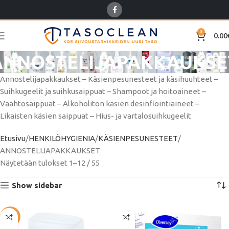
0
0.00
ANNOSTELIJAPAKKAUKSE
Annostelijapakkaukset – Käsienpesunesteet ja käsihuuhteet –
Suihkugeelit ja suihkusaippuat – Shampoot ja hoitoaineet –
Vaahtosaippuat – Alkoholiton käsien desinfiointiaineet –
Likaisten käsien saippuat – Hius- ja vartalosuihkugeelit
Etusivu
HENKILÖHYGIENIA
KÄSIENPESUNESTEET
ANNOSTELIJAPAKKAUKSET
Näytetään tulokset 1–12 / 55
Show sidebar
-36%