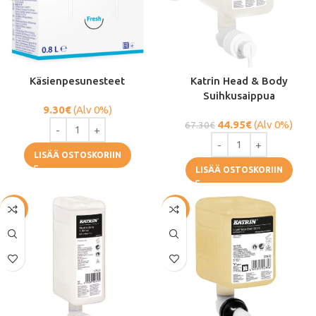
Käsienpesunesteet
Katrin Head & Body
Suihkusaippua
9.30
€
(Alv 0%)
44.95
€
(Alv 0%)
67.30
€
LISÄÄ OSTOSKORIIN
LISÄÄ OSTOSKORIIN
-44%
-33%