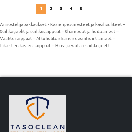
1
2
3
4
5
→
Annostelijapakkaukset - Käsienpesunesteet ja käsihuuhteet –
Suihkugeelit ja suihkusaippuat – Shampoot ja hoitoaineet –
Vaahtosaippuat – Alkoholiton käsien desinfiointiaineet –
Likaisten käsien saippuat – Hius- ja vartalosuihkugeelit