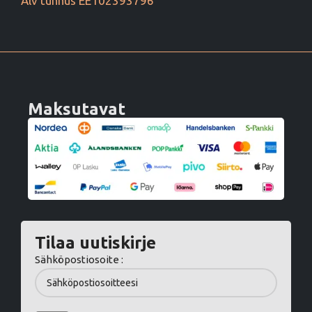
Alv tunnus EE102393796
Maksutavat
Tilaa uutiskirje
Sähköpostiosoite :