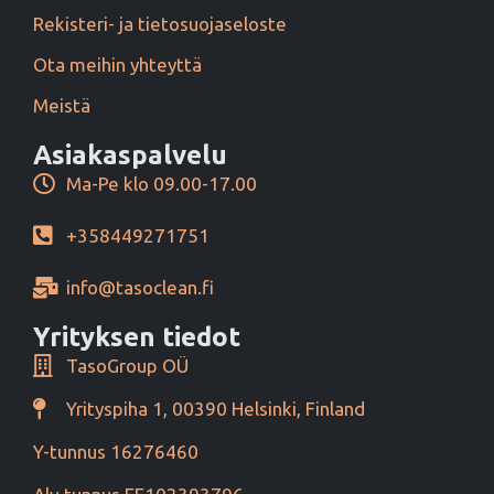
Rekisteri- ja tietosuojaseloste
Ota meihin yhteyttä
Meistä
Asiakaspalvelu
Ma-Pe klo 09.00-17.00
+358449271751
info@tasoclean.fi
Yrityksen tiedot
TasoGroup OÜ
Yrityspiha 1, 00390 Helsinki, Finland
Y-tunnus 16276460