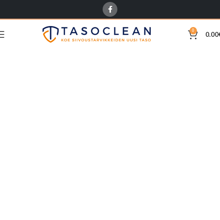
0
0.00
Receipt
Home
Checkout
Receipt