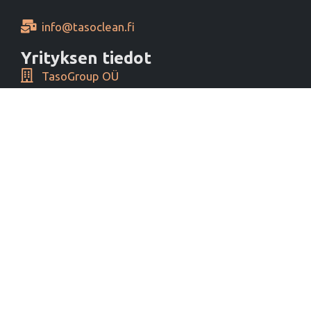
info@tasoclean.fi
Yrityksen tiedot
TasoGroup OÜ
Yrityspiha 1, 00390 Helsinki, Finland
Y-tunnus 16276460
Alv tunnus EE102393796
Maksutavat