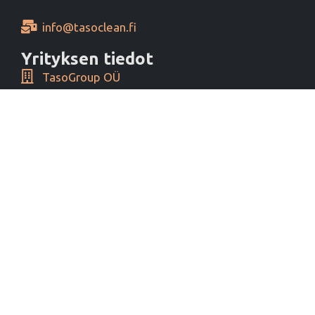
info@tasoclean.fi
Yrityksen tiedot
TasoGroup OÜ
Yrityspiha 1, 00390 Helsinki, Finland
Y-tunnus 16276460
Alv tunnus EE102393796
Maksutavat